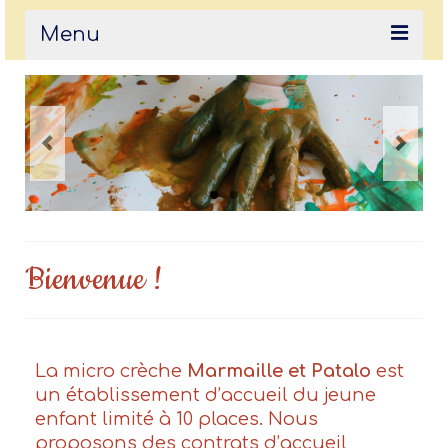
Menu
Bienvenue !
Visite en images
Notre projet pédagogique
L’équipe
Tarifs
Bienvenue !
Nous contacter
La micro crèche
Marmaille et Patalo
est
un établissement d’accueil du jeune
enfant limité à 10 places. Nous
proposons des contrats d’accueil