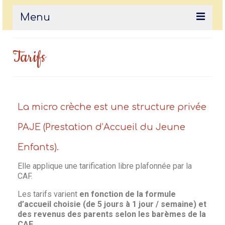
Menu
Bienvenue !
Tarifs
Visite en images
Notre projet pédagogique
La micro crèche est une structure privée
L’équipe
PAJE (Prestation d’Accueil du Jeune
Tarifs
Enfants).
Nous contacter
Elle applique une tarification libre plafonnée par la
CAF.
Les tarifs varient
en fonction de la formule
d’accueil choisie (de 5 jours à 1 jour / semaine) et
des revenus des parents selon les barèmes de la
CAF.