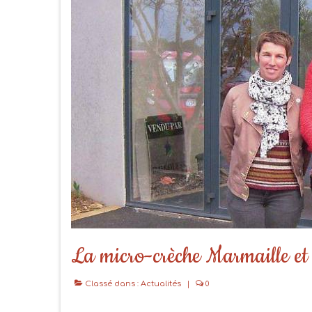
La micro-crèche Marmaille et
Classé dans :
Actualités
|
0