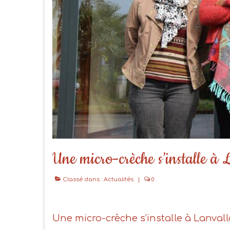
Une micro-crèche s’installe à
Classé dans :
Actualités
|
0
Une micro-crèche s’installe à Lanval