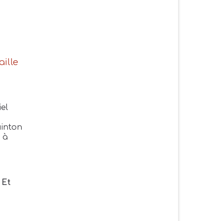
ille
el
inton
, à
.
Et