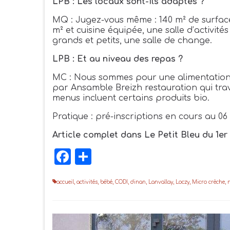
LPB : Les locaux sont-ils adaptés ?
MQ : Jugez-vous même : 140 m² de surface 
m² et cuisine équipée, une salle d’activité
grands et petits, une salle de change.
LPB : Et au niveau des repas ?
MC : Nous sommes pour une alimentation sé
par Ansamble Breizh restauration qui trav
menus incluent certains produits bio.
Pratique : pré-inscriptions en cours au 0
Article complet dans Le Petit Bleu du 1er
Facebook
Partager
accueil
,
activités
,
bébé
,
CODI
,
dinan
,
Lanvallay
,
Loczy
,
Micro crèche
,