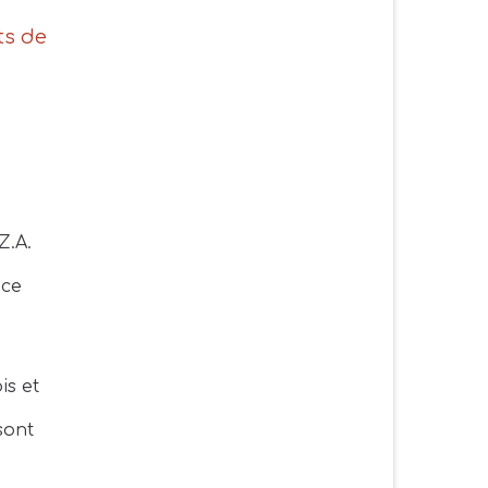
ts de
Z.A.
nce
is et
sont