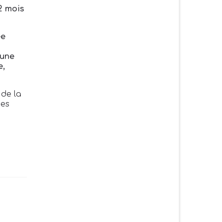
2 mois
ée
 une
e,
 de la
des