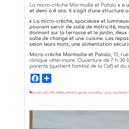
La micro-crèche Marmaille et Patalo
« a 
et demi à 4 ans. Il s’agit d’une structure
« La micro-crèche, spacieuse et lumineuse
pouvant servir de salle de motricité, mais
donnant sur la terrasse et le jardin, deux
salle de change et une cuisine. Les repas 
selon leurs mots, une alimentation sécuris
Micro-crèche Marmaille et Patalo,
13, rue
clinique vétérinaire. Ouverture de 7
h
30 à
parents (quotient familial de la Caf) et d
Facebook
Partager
accueil
,
activités
,
bébés
,
enfants
,
garde
,
Lanvallay
,
Loczy
,
montessori