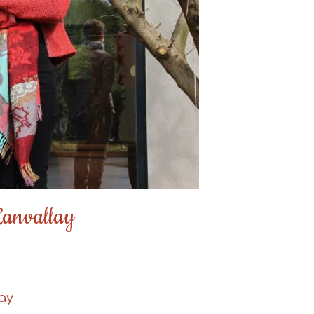
 Lanvallay
lay