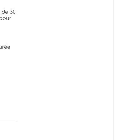
e de 30
 pour
urée