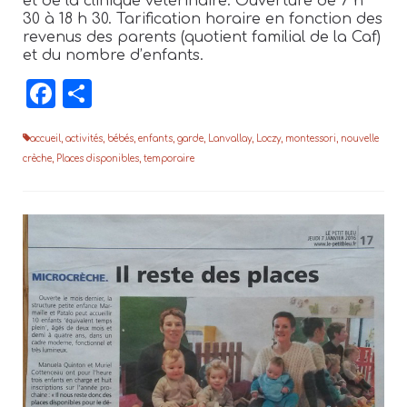
et de la clinique vétérinaire. Ouverture de 7
h
30 à 18
h
30. Tarification horaire en fonction des
revenus des parents (quotient familial de la Caf)
et du nombre d’enfants.
Facebook
Partager
accueil
,
activités
,
bébés
,
enfants
,
garde
,
Lanvallay
,
Loczy
,
montessori
,
nouvelle
crèche
,
Places disponibles
,
temporaire