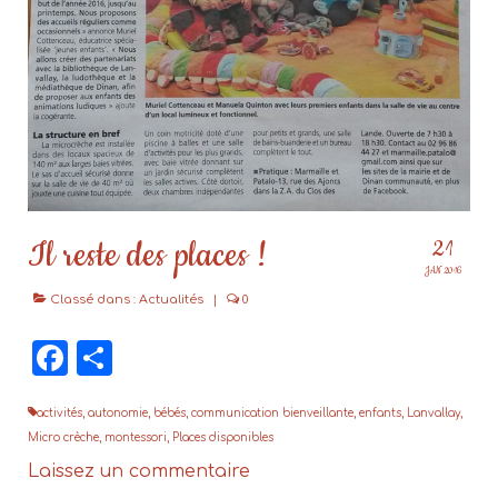
Il reste des places !
21
JAN 2016
Classé dans :
Actualités
|
0
Facebook
Partager
activités
,
autonomie
,
bébés
,
communication bienveillante
,
enfants
,
Lanvallay
,
Micro crèche
,
montessori
,
Places disponibles
Laissez un commentaire