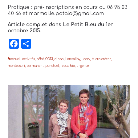
Pratique : pré-inscriptions en cours au 06 95 03
40 66 et marmaille.patalo@gmail.com
Article complet dans Le Petit Bleu du 1er
octobre 2015.
Facebook
Partager
accueil
,
activités
,
bébé
,
CODI
,
dinan
,
Lanvallay
,
Loczy
,
Micro crèche
,
montessori
,
permanent
,
ponctuel
,
repas bio
,
urgence